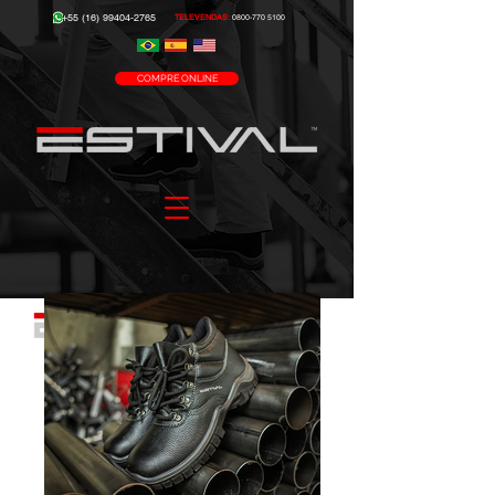
+55 (16) 99404-2765
TELEVENDAS:
0800-770 5100
COMPRE ONLINE