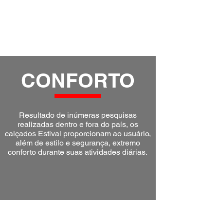
Para nós segurança é sinónimo de estilo,
por isso valorizamos tanto o design como
a proteção e o conforto do nosso calçado
de segurança.
CONFORTO
Resultado de inúmeras pesquisas
realizadas dentro e fora do país, os
calçados Estival proporcionam ao usuário,
além de estilo e segurança, extremo
conforto durante suas atividades diárias.