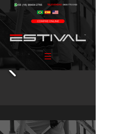
+55 (16) 99404-2765
TELEVENDAS:
0800-770 5100
COMPRE ONLINE