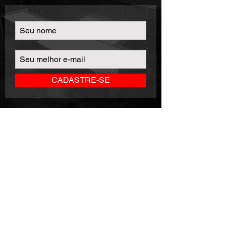
CADASTRE-SE
SEJA UM
DISTRIBUIDOR
Clique no botão abaixo e seja distribuidor
de uma das marcas que mais crescem no
segmento de EPI fornecendo os melhores
calçados de segurança e adventure do
mercado.
CLIQUE AQUI