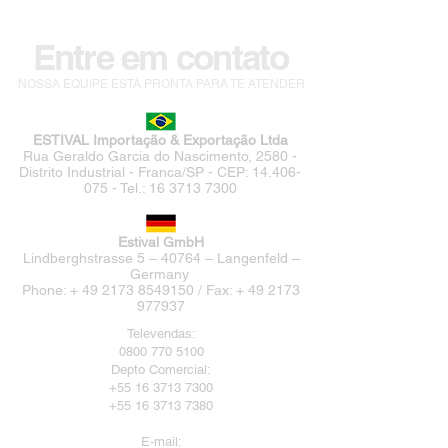
Entre em contato
NOSSA EQUIPE ESTÁ PRONTA PARA TE ATENDER
ESTIVAL Importação & Exportação Ltda
Rua Geraldo Garcia do Nascimento, 2580 -
Distrito Industrial - Franca/SP - CEP:
14.406-
075
- Tel.:
16 3713 7300
Estival GmbH
Lindberghstrasse 5 – 40764 – Langenfeld –
Germany
Phone: + 49 2173 8549150 / Fax: + 49 2173
977937
Televendas:
0800 770 5100
Depto Comercial:
+55 16 3713 7300
+55 16 3713 7380
E-mail: