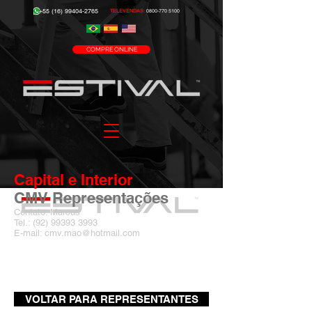
+55 (16) 99404-2765
TELEVENDAS:
0800-770 5100
COMPRE ONLINE
Capital e Interior
CMV Representações
Contato: Marcus
Tel.:
(92) 99393 3993
E-mail: cmv.mao@hotmail.com
VOLTAR PARA REPRESENTANTES