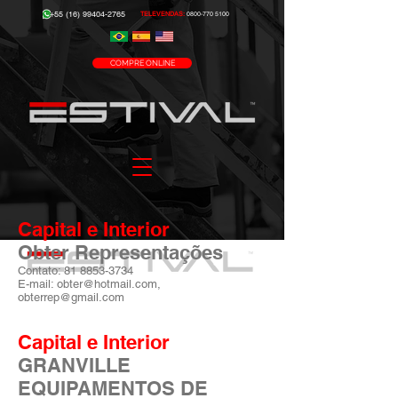
+55 (16) 99404-2765
TELEVENDAS:
0800-770 5100
COMPRE ONLINE
Capital e Interior
Obter Representações
Contato:
81 8853-3734
E-mail: obter@hotmail.com,
obterrep@gmail.com
Capital e Interior
GRANVILLE
EQUIPAMENTOS DE