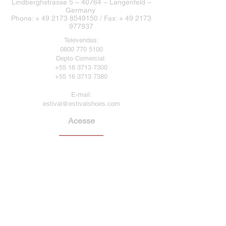
Lindberghstrasse 5 – 40764 – Langenfeld –
Germany
Phone: + 49 2173 8549150 / Fax: + 49 2173
977937
Televendas:
0800 770 5100
Depto Comercial:
+55 16 3713 7300
+55 16 3713 7380
E-mail:
estival@estivalshoes.com
Acesse
Treinamento
Guia de tamanho
Perguntas frequentes
Política de Privacidade