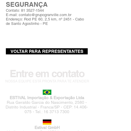
SEGURANÇA
Contato:
81 3527-1544
E-mail:
contato@grupogranville.com.br
Endereço: Rod PE 60, 2,5 km, nº 2451 - Cabo
de Santo Agostinho - PE
VOLTAR PARA REPRESENTANTES
Entre em contato
NOSSA EQUIPE ESTÁ PRONTA PARA TE ATENDER
ESTIVAL Importação & Exportação Ltda
Rua Geraldo Garcia do Nascimento, 2580 -
Distrito Industrial - Franca/SP - CEP:
14.406-
075
- Tel.:
16 3713 7300
Estival GmbH