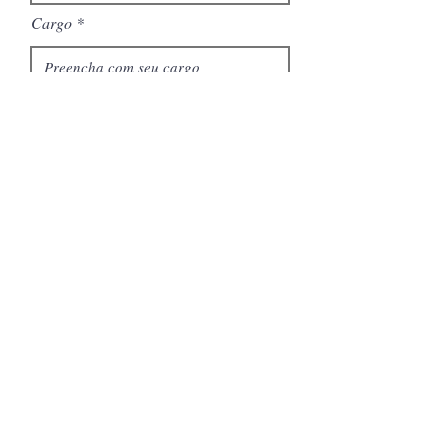
Cargo
Quantidade de pares
Solicitar Cotação
VOLTAR
Entre em contato