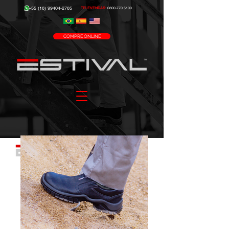
+55 (16) 99404-2765
TELEVENDAS:
0800-770 5100
COMPRE ONLINE