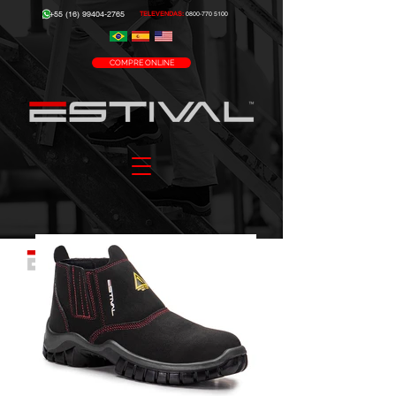
+55 (16) 99404-2765
TELEVENDAS:
0800-770 5100
COMPRE ONLINE