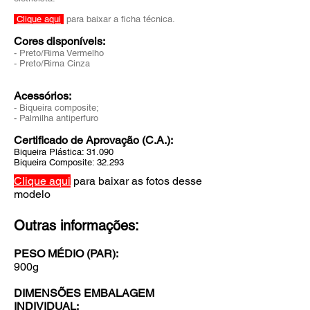
Clique aqui
para baixar a ficha técnica.
Cores disponíveis:
- Preto/Rima Vermelho
- Preto/Rima Cinza
Acessórios:
- Biqueira composite;
- Palmilha antiperfuro
Certificado de Aprovação (C.A.):
Biqueira Plástica: 31.090
Biqueira Composite: 32.293
Clique aqui
para baixar as fotos desse
modelo
Outras informações:
PESO MÉDIO (PAR):
900g
DIMENSÕES EMBALAGEM
INDIVIDUAL: