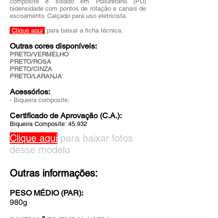
composite e solado em Poliuretano (PU)
bidensidade com pontos de rotação e
canais de
escoamento. Calçado para uso eletricista.
Clique aqui
para baixar a ficha técnica.
Outras cores disponíveis:
PRETO/VERMELHO
PRETO/ROSA
PRETO/CINZA
PRETO/LARANJA
Acessórios:
- Biqueira composite;
Certificado de Aprovação (C.A.):
Biqueira Composite: 45.932
Clique aqui
para baixar fotos
desse modelo
Outras informações:
PESO MÉDIO (PAR):
980g