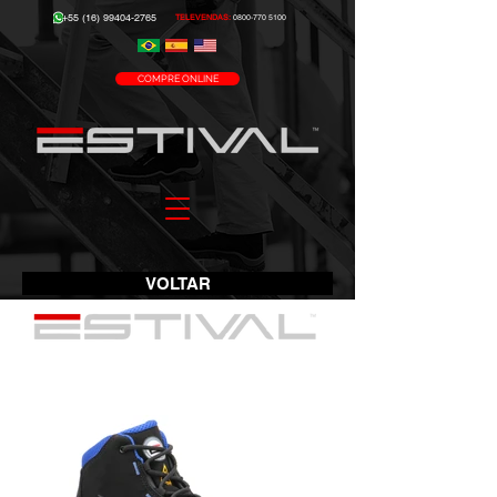
+55 (16) 99404-2765
TELEVENDAS:
0800-770 5100
COMPRE ONLINE
VOLTAR