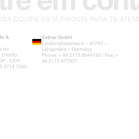
SA EQUIPE ESTÁ PRONTA PARA TE ATE
ão &
Estival GmbH
Lindberghstrasse 5 – 40764 –
a do
Langenfeld – Germany
Distrito
Phone: + 49 2173 8549150 / Fax: +
/SP - CEP:
49 2173 977937
 16 3713 7300