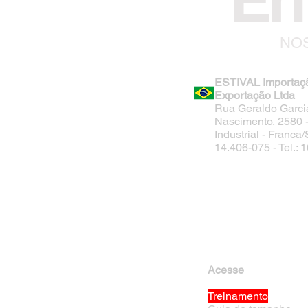
NOS
ESTIVAL Importaç
Exportação Ltda
Rua Geraldo Garci
Nascimento, 2580 - 
Industrial - Franca
14.406-075 - Tel.:
Acesse
Treinamento