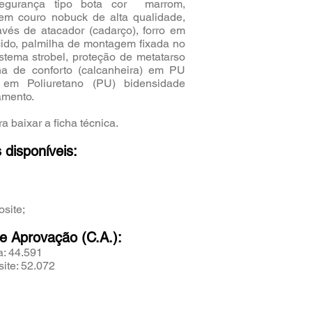
egurança tipo bota cor marrom,
em couro nobuck de alta qualidade,
vés de atacador (cadarço), forro em
cido, palmilha de montagem fixada no
stema strobel, proteção de metatarso
lha de conforto (calcanheira) em PU
 em Poliuretano (PU) bidensidade
amento.
a baixar a ficha técnica.
 disponíveis:
osite;
de Aprovação (C.A.):
a: 44.591
ite: 52.072