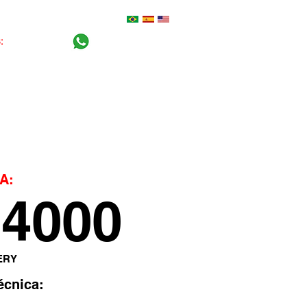
S:
0800-770 5100
+55 (16) 99404-2765
Central do cliente
Blog
A:
4000
ERY
écnica: