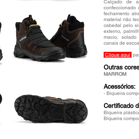
Calçado de s
confeccionado 
fechamento atra
material não te
cabedal pelo si
externo, palmi
macio, solado
canais de esco
Clique aqui
par
Outras cores
MARROM
Acessórios:
- Biqueira comp
Certificado 
Biqueira plástic
Biqueira compos