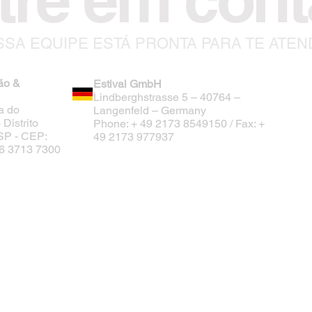
SA EQUIPE ESTÁ PRONTA PARA TE ATE
ão &
Estival GmbH
Lindberghstrasse 5 – 40764 –
a do
Langenfeld – Germany
Distrito
Phone: + 49 2173 8549150 / Fax: +
/SP - CEP:
49 2173 977937
 16 3713 7300