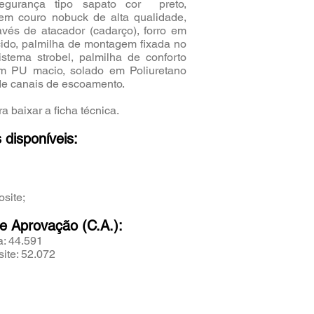
egurança tipo sapato cor preto,
em couro nobuck de alta qualidade,
vés de atacador (cadarço), forro em
cido, palmilha de montagem fixada no
stema strobel, palmilha de conforto
em PU macio, solado em Poliuretano
de canais de escoamento.
a baixar a ficha técnica.
 disponíveis:
osite;
de Aprovação (C.A.):
a: 44.591
ite: 52.072