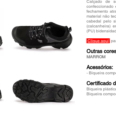
Calçado de s
confeccionado 
fechamento atra
material não te
cabedal pelo si
(calcanheira) 
(PU) bidensida
Clique aqui
par
Outras cores
MARROM
Acessórios:
- Biqueira comp
Certificado 
Biqueira plástic
Biqueira compos