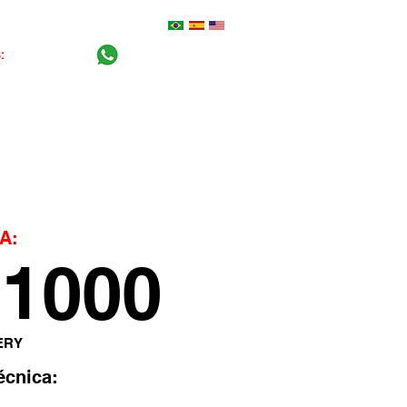
S:
0800-770 5100
+55 (16) 99404-2765
Central do cliente
Blog
A:
1000
ERY
écnica: