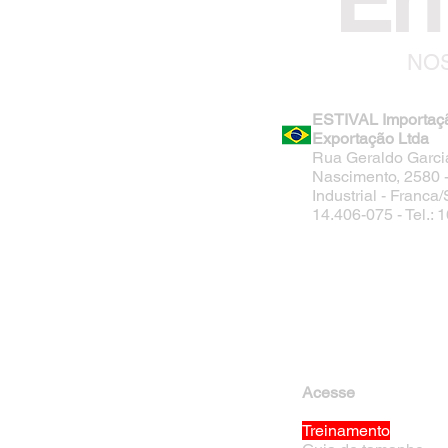
NOS
ESTIVAL Importaç
Exportação Ltda
Rua Geraldo Garci
Nascimento, 2580 - 
Industrial - Franca
14.406-075 - Tel.:
Acesse
Treinamento