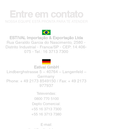
Entre em contato
NOSSA EQUIPE ESTÁ PRONTA PARA TE ATENDER
ESTIVAL Importação & Exportação Ltda
Rua Geraldo Garcia do Nascimento, 2580 -
Distrito Industrial - Franca/SP - CEP:
14.406-
075
- Tel.:
16 3713 7300
Estival GmbH
Lindberghstrasse 5 – 40764 – Langenfeld –
Germany
Phone: + 49 2173 8549150 / Fax: + 49 2173
977937
Televendas:
0800 770 5100
Depto Comercial:
+55 16 3713 7300
+55 16 3713 7380
E-mail: