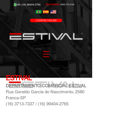
+55 (16) 99404-2765
TELEVENDAS:
0800-770 5100
COMPRE ONLINE
ESTIVAL
DEPARTAMENTO COMERCIAL ESTIVAL
Rua Geraldo Garcia do Nascimento, 2580
Franca-SP
(16) 3713-7337
/
(16) 99404
-
2765