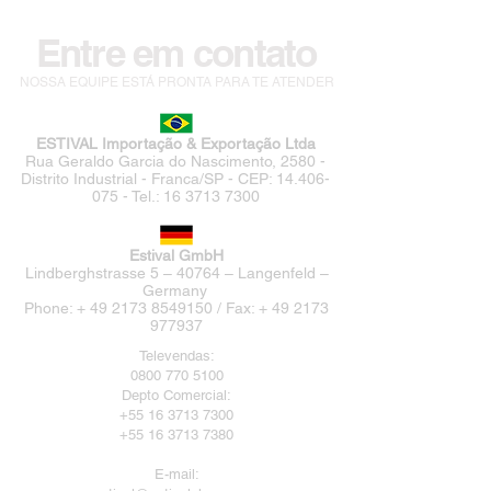
Entre em contato
NOSSA EQUIPE ESTÁ PRONTA PARA TE ATENDER
ESTIVAL Importação & Exportação Ltda
Rua Geraldo Garcia do Nascimento, 2580 -
Distrito Industrial - Franca/SP - CEP:
14.406-
075
- Tel.:
16 3713 7300
Estival GmbH
Lindberghstrasse 5 – 40764 – Langenfeld –
Germany
Phone: + 49 2173 8549150 / Fax: + 49 2173
977937
Televendas:
0800 770 5100
Depto Comercial:
+55 16 3713 7300
+55 16 3713 7380
E-mail: