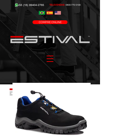
+55 (16) 99404-2765
TELEVENDAS:
0800-770 5100
COMPRE ONLINE