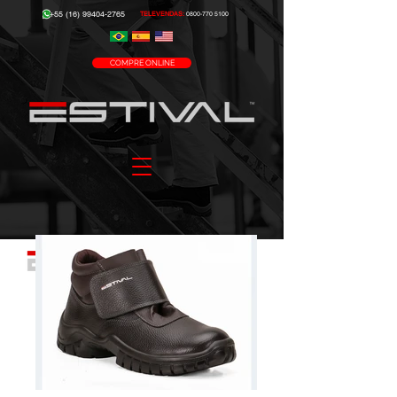
+55 (16) 99404-2765
TELEVENDAS:
0800-770 5100
COMPRE ONLINE