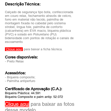
Descrição Técnica:
Calçado de segurança tipo bota, confeccionada
em couro relax, fechamento através de velcro,
forro em material não tecido, palmilha de
montagem fixada no cabedal pelo sistema
strobel, lingua fole, palmilha de conforto
(calcanheira) em EVA macio, biqueira plástica
(PVC) e solado em Poliuretano (PU)
bidensidade com pontos de rotação e canais de
escoamento.
Clique aqui
para baixar a ficha técnica.
Cores disponíveis:
- Preto Relax
Acessórios:
- Biqueira composite;
- Palmilha antiperfuro
Certificado de Aprovação (C.A.):
Biqueira Plástica: 44.591
Biqueira Composite e palm antip: 52.072
Clique aqui
para baixar as fotos
desse modelo