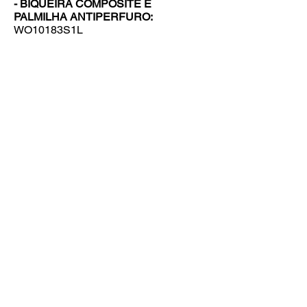
- BIQUEIRA COMPOSITE E
PALMILHA ANTIPERFURO:
WO10183S1L
VOLTAR
Entre em contato
NOSSA EQUIPE ESTÁ PRONTA PARA TE ATENDER
ESTIVAL Importação & Exportação Ltda
Rua Geraldo Garcia do Nascimento, 2580 -
Distrito Industrial - Franca/SP - CEP:
14.406-
075
- Tel.:
16 3713 7300
Estival GmbH
Lindberghstrasse 5 – 40764 – Langenfeld –