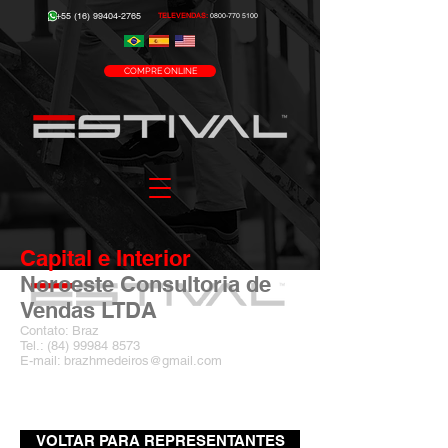
+55 (16) 99404-2765
TELEVENDAS:
0800-770 5100
COMPRE ONLINE
Capital e Interior
Noroeste Consultoria de
Vendas LTDA
Contato: Braz
Tel.:
(84) 99984 8573
E-mail: brazhmedeiros@gmail.com
VOLTAR PARA REPRESENTANTES