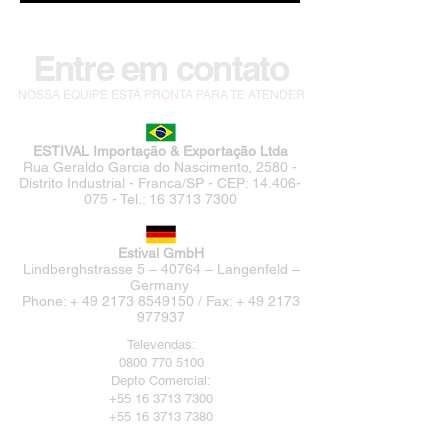
Entre em contato
NOSSA EQUIPE ESTÁ PRONTA PARA TE ATENDER
ESTIVAL Importação & Exportação Ltda
Rua Geraldo Garcia do Nascimento, 2580 -
Distrito Industrial - Franca/SP - CEP:
14.406-
075
- Tel.:
16 3713 7300
Estival GmbH
Lindberghstrasse 5 – 40764 – Langenfeld –
Germany
Phone: + 49 2173 8549150 / Fax: + 49 2173
977937
Televendas:
0800 770 5100
Depto Comercial:
+55 16 3713 7300
+55 16 3713 7380