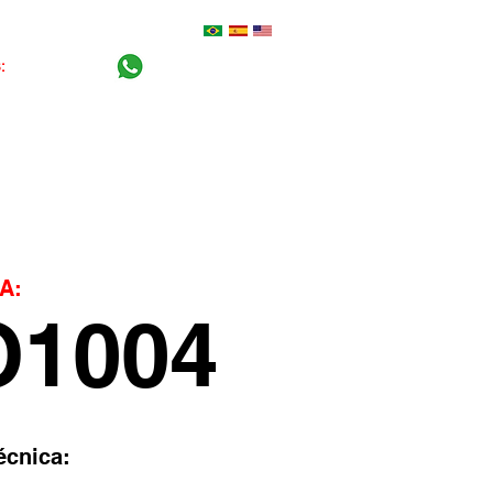
S:
0800-770 5100
+55 (16) 99404-2765
Central do cliente
Blog
A:
1004
écnica: