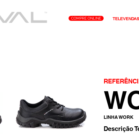
COMPRE ONLINE
TELEVENDA
Tecnologias
Representantes
Contato
REFERÊNCI
WO
LINHA WORK
Descrição T