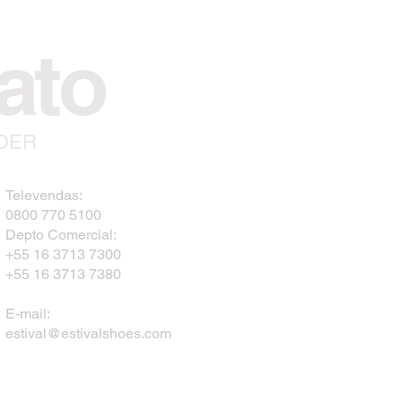
ato
NDER
Televendas:
0800 770 5100
Depto Comercial:
+55 16 3713 7300
+55 16 3713 7380
E-mail:
estival@estivalshoes.com