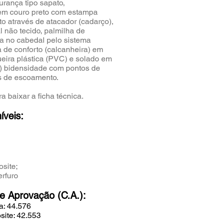
rança tipo sapato,
em couro preto com estampa
to através de atacador (cadarço),
l não tecido, palmilha de
a no cabedal pelo sistema
a de conforto (calcanheira) em
eira plástica (PVC) e solado em
) bidensidade com pontos de
is de escoamento.
a baixar a ficha técnica.
íveis:
osite;
erfuro
de Aprovação (C.A.):
a: 44.576
ite: 42.553