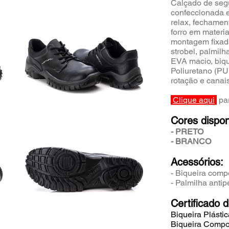
Calçado de segu
confeccionada 
relax, fechamen
forro em materia
montagem fixad
strobel, palmilh
EVA macio, biqu
Poliuretano (PU
rotação e cana
Clique aqui
par
Cores dispon
- PRETO
- BRANCO
Acessórios:
- Biqueira comp
- Palmilha antip
Certificado 
Biqueira Plástic
Biqueira Compos