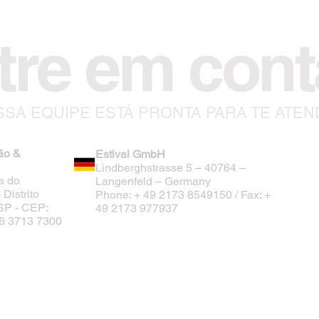
tre em cont
SA EQUIPE ESTÁ PRONTA PARA TE ATE
ão &
Estival GmbH
Lindberghstrasse 5 – 40764 –
a do
Langenfeld – Germany
Distrito
Phone: + 49 2173 8549150 / Fax: +
/SP - CEP:
49 2173 977937
 16 3713 7300