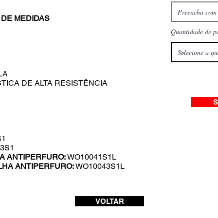
 DE MEDIDAS
Quantidade de p
LA
TICA DE ALTA RESISTÊNCIA
S
S1
3S1
HA ANTIPERFURO:
WO10041S1L
ILHA ANTIPERFURO:
WO10043S1L
VOLTAR