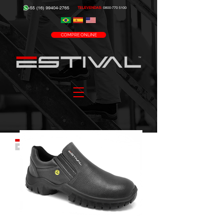
+55 (16) 99404-2765
TELEVENDAS:
0800-770 5100
COMPRE ONLINE