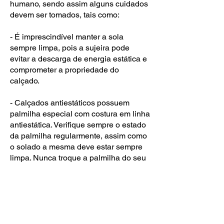
humano, sendo assim alguns cuidados
devem ser tomados, tais como:
- É imprescindível manter a sola
sempre limpa, pois a sujeira pode
evitar a descarga de energia estática e
comprometer a propriedade do
calçado.
- Calçados antiestáticos possuem
palmilha especial com costura em linha
antiestática. Verifique sempre o estado
da palmilha regularmente, assim como
o solado a mesma deve estar sempre
limpa. Nunca troque a palmilha do seu
calçado antiestático por outra.
- Recomendamos sempre a checagem
da propriedade antiestática do calçado
através de teste antes de entrar na área
de risco.