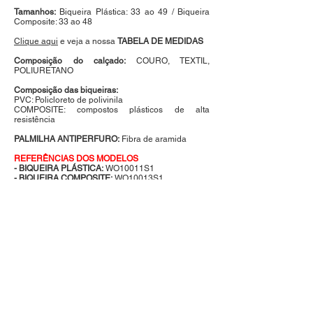
Tamanhos:
Biqueira Plástica: 33 ao 49 / Biqueira
Composite: 33 ao 48
Clique aqui
e veja a nossa
TABELA DE MEDIDAS
Composição do calçado:
COURO, TEXTIL,
POLIURETANO
Composição das biqueiras:
PVC: Policloreto de polivinila
COMPOSITE: compostos plásticos de alta
resistência
PALMILHA ANTIPERFURO:
Fibra de aramida
REFERÊNCIAS DOS MODELOS
- BIQUEIRA PLÁSTICA:
WO10011S1
- BIQUEIRA COMPOSITE:
WO10013S1
- BIQUEIRA PLÁSTICA E PALMILHA
ANTIPERFURO:
WO10011S1L
- BIQUEIRA COMPOSITE E PALMILHA
ANTIPERFURO:
WO10013S1L
Quero orçamento desse produto
voltar