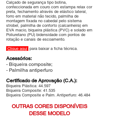
C
alçado de segurança tipo botina,
confeccionada em couro com estampa relax cor
preta, fechamento através de elástico lateral,
forro em material não tecido, palmilha de
montagem fixada no cabedal pelo sistema
strobel, palmilha de conforto (calcanheira) em
EVA macio, biqueira plástica (PVC) e solado em
Poliuretano (PU) bidensidade com pont
os de
rotação e canais
de escoamento.
Clique aqui
para baixar a ficha técnica.
Acessórios
:
- Biqueira composite;
- Palmilha antiperfuro
Certificado de Aprovação (C.A.):
Biqueira Plástica:
44.597
Biqueira Composite: 41.535
Biqueira Composite e Palm. Antiperfuro: 46.484
OUTRAS CORES DISPONÍVEIS
DESSE MODELO