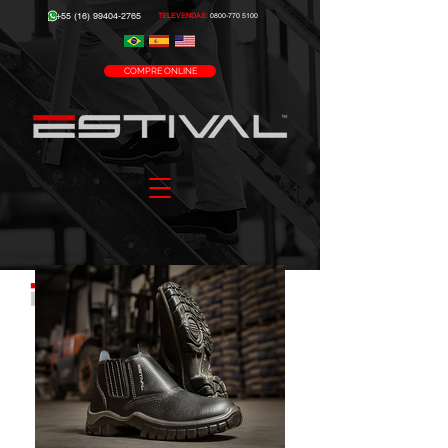
+55 (16) 99404-2765
TELEVENDAS:
0800-770 5100
COMPRE ONLINE