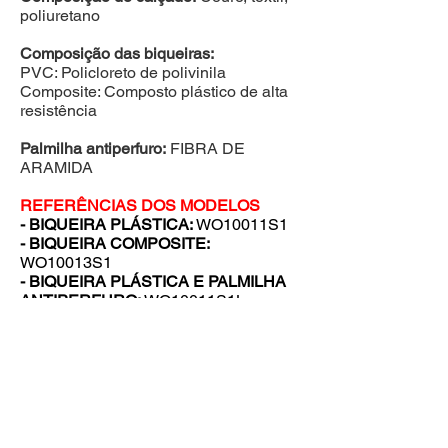
poliuretano
Composição das biqueiras:
PVC: Policloreto de polivinila
Composite: Composto plástico de alta
resistência
Palmilha antiperfuro:
FIBRA DE
ARAMIDA
REFERÊNCIAS DOS MODELOS
- BIQUEIRA PLÁSTICA:
WO10011S1
- BIQUEIRA COMPOSITE:
WO10013S1
- BIQUEIRA PLÁSTICA E PALMILHA
ANTIPERFURO:
WO10011S1L
- BIQUEIRA COMPOSITE E
PALMILHA ANTIPERFURO:
WO10013S1L
Quero orçamento desse produto