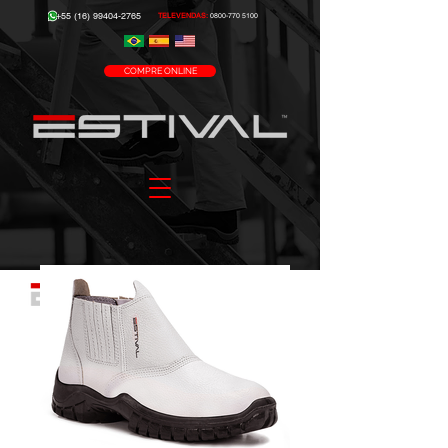
+55 (16) 99404-2765
TELEVENDAS:
0800-770 5100
COMPRE ONLINE