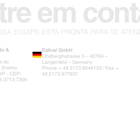
tre em cont
SA EQUIPE ESTÁ PRONTA PARA TE ATE
ão &
Estival GmbH
Lindberghstrasse 5 – 40764 –
a do
Langenfeld – Germany
Distrito
Phone: + 49 2173 8549150 / Fax: +
/SP - CEP:
49 2173 977937
 16 3713 7300