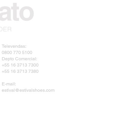
ato
NDER
Televendas:
0800 770 5100
Depto Comercial:
+55 16 3713 7300
+55 16 3713 7380
E-mail:
estival@estivalshoes.com