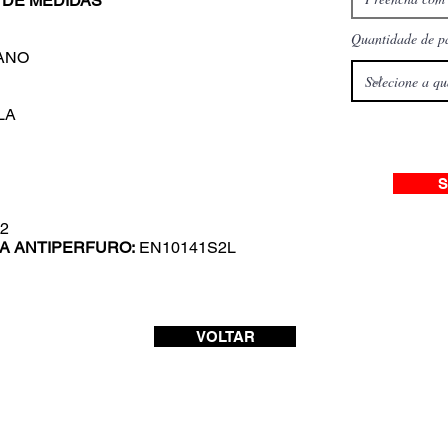
 DE MEDIDAS
Quantidade de p
TANO
LA
S
2
HA ANTIPERFURO:
EN10141S2L
VOLTAR