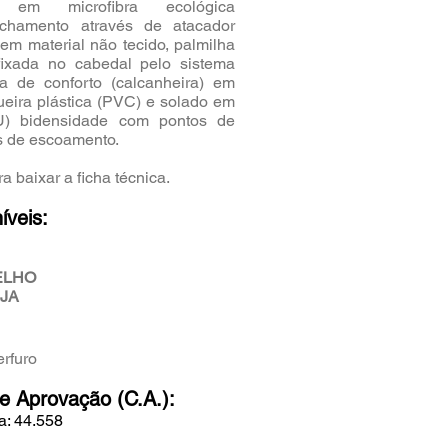
o em microfibra ecológica
echamento através de atacador
 em material não tecido, palmilha
ixada no cabedal pelo sistema
ha de conforto (calcanheira) em
eira plástica (PVC) e solado em
PU) bidensidade com pontos de
s de escoamento.
a baixar a ficha técnica.
íveis:
ELHO
JA
erfuro
de Aprovação (C.A.):
a: 44.558