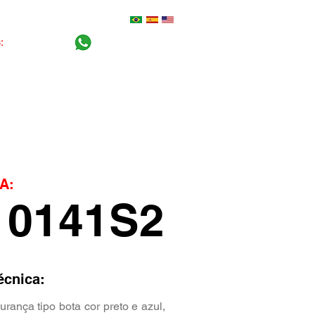
S:
0800-770 5100
+55 (16) 99404-2765
Central do cliente
Blog
A:
10141S2
écnica:
rança tipo bota cor preto e azul,