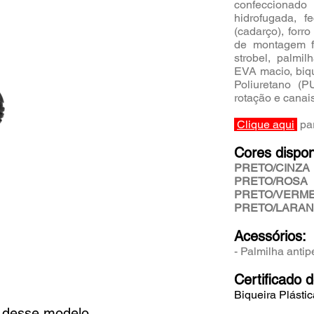
confeccionad
hidrofugada, f
(cadarço), forro
de montagem f
strobel, palmil
EVA macio, biqu
Poliuretano (
rotação e
canai
Clique aqui
par
Cores dispon
PRETO/CINZA
PRETO/ROSA
PRETO/VERM
PRETO/LARAN
Acessórios:
- Palmilha antip
Certificado 
Biqueira Plástic
s desse modelo