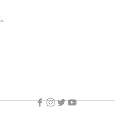
s
ade
mportação & Exportação LTDA - CNPJ 01.145.506/0001-51. Copyright - Todos os dir