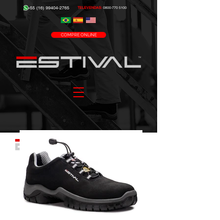
+55 (16) 99404-2765
TELEVENDAS:
0800-770 5100
COMPRE ONLINE