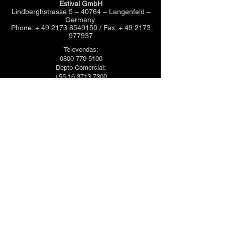
Estival GmbH
Lindberghstrasse 5 – 40764 – Langenfeld –
Germany
Phone: + 49 2173 8549150 / Fax: + 49 2173
977937
Televendas:
0800 770 5100
Depto Comercial:
+55 16 3713 7300
+55 16 3713 7380
E-mail:
estival@estivalshoes.com
Acesse
Treinamento
Guia de tamanho
Perguntas frequentes
Política de Privacidade