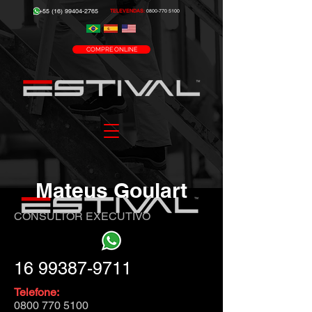
+55 (16) 99404-2765
TELEVENDAS:
0800-770 5100
COMPRE ONLINE
Mateus Goulart
CONSULTOR EXECUTIVO
16 99387-9711
Telefone:
0800 770 5100