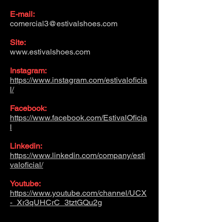
E-mail:
comercial3@estivalshoes.com
Site:
www.estivalshoes.com
Instagram:
https://www.instagram.com/estivaloficia
l/
Facebook:
https://www.facebook.com/EstivalOficia
l
Linkedin:
https://www.linkedin.com/company/esti
valoficial/
Youtube:
https://www.youtube.com/channel/UCX
-_Xr3qUHCrC_3tztGQu2g